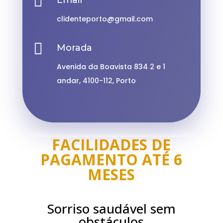

clidenteporto@gmail.com

Morada
Avenida da Boavista 834 2 e 1
andar, 4100-112, Porto
FACILIDADES DE
PAGAMENTO ATÉ 6
MESES
Sorriso saudável sem
obstáculos