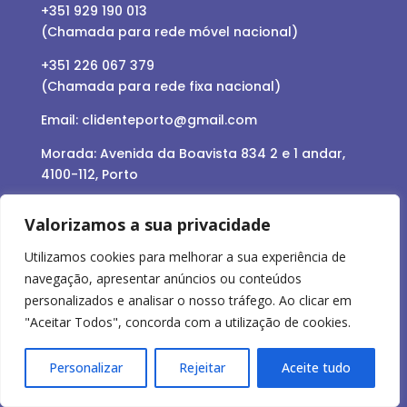
+351 929 190 013
(Chamada para rede móvel nacional)
+351
226 067 379
(Chamada para rede fixa nacional)
Email:
clidenteporto@gmail.com
Morada: Avenida da Boavista 834 2 e 1 andar,
4100-112, Porto
Valorizamos a sua privacidade
Utilizamos cookies para melhorar a sua experiência de
navegação, apresentar anúncios ou conteúdos
personalizados e analisar o nosso tráfego. Ao clicar em
LINKS ÚTEIS
"Aceitar Todos", concorda com a utilização de cookies.
Personalizar
Rejeitar
Aceite tudo
Política de Privacidade
Centro de Arbitragem